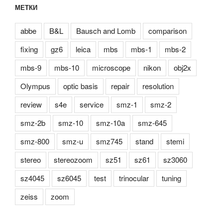
МЕТКИ
abbe
B&L
Bausch and Lomb
comparison
fixing
gz6
leica
mbs
mbs-1
mbs-2
mbs-9
mbs-10
microscope
nikon
obj2x
Olympus
optic basis
repair
resolution
review
s4e
service
smz-1
smz-2
smz-2b
smz-10
smz-10a
smz-645
smz-800
smz-u
smz745
stand
stemi
stereo
stereozoom
sz51
sz61
sz3060
sz4045
sz6045
test
trinocular
tuning
zeiss
zoom