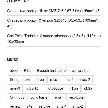
(110mm), 45*
Стерео микроскоп Nikon SMZ-745 0.67-5.0x (115mm) 45*
Стерео микроскоп Olympus SZ6045 1.0x-6.3x (100mm)
45*
Carl Zeiss Technival 2 stereo microscope 0.5x-5x (110mm)
10x/20mm
МЕТКИ
abbe
B&L
Bausch and Lomb
comparison
fixing
gz6
leica
mbs
mbs-1
mbs-2
mbs-9
mbs-10
microscope
nikon
obj2x
Olympus
optic basis
repair
resolution
review
s4e
service
smz-1
smz-2