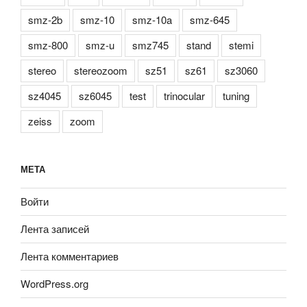
smz-2b
smz-10
smz-10a
smz-645
smz-800
smz-u
smz745
stand
stemi
stereo
stereozoom
sz51
sz61
sz3060
sz4045
sz6045
test
trinocular
tuning
zeiss
zoom
МЕТА
Войти
Лента записей
Лента комментариев
WordPress.org