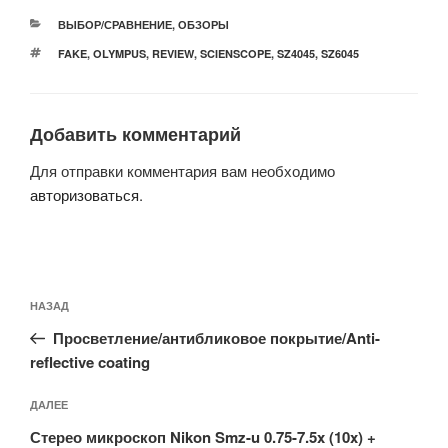
РУБРИКИ
ВЫБОР/СРАВНЕНИЕ
,
ОБЗОРЫ
МЕТКИ
FAKE
,
OLYMPUS
,
REVIEW
,
SCIENSCOPE
,
SZ4045
,
SZ6045
Добавить комментарий
Для отправки комментария вам необходимо
авторизоваться
.
Навигация
Предыдущая
НАЗАД
по
запись:
записям
Просветление/антибликовое покрытие/Anti-
reflective coating
Следующая
ДАЛЕЕ
запись
Стерео микроскоп Nikon Smz-u 0.75-7.5x (10x) +