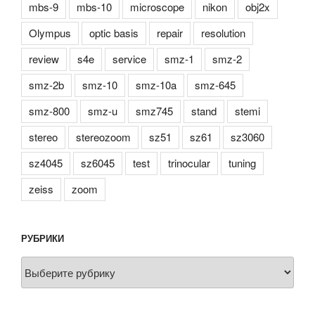
mbs-9
mbs-10
microscope
nikon
obj2x
Olympus
optic basis
repair
resolution
review
s4e
service
smz-1
smz-2
smz-2b
smz-10
smz-10a
smz-645
smz-800
smz-u
smz745
stand
stemi
stereo
stereozoom
sz51
sz61
sz3060
sz4045
sz6045
test
trinocular
tuning
zeiss
zoom
РУБРИКИ
Рубрики