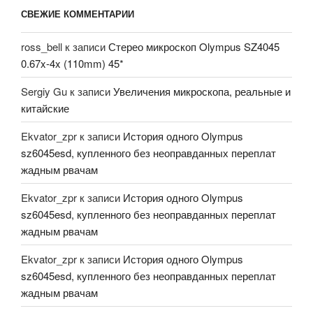
СВЕЖИЕ КОММЕНТАРИИ
ross_bell
к записи
Стерео микроскоп Olympus SZ4045
0.67x-4x (110mm) 45*
Sergiy Gu
к записи
Увеличения микроскопа, реальные и
китайские
Ekvator_zpr
к записи
История одного Olympus
sz6045esd, купленного без неоправданных переплат
жадным рвачам
Ekvator_zpr
к записи
История одного Olympus
sz6045esd, купленного без неоправданных переплат
жадным рвачам
Ekvator_zpr
к записи
История одного Olympus
sz6045esd, купленного без неоправданных переплат
жадным рвачам