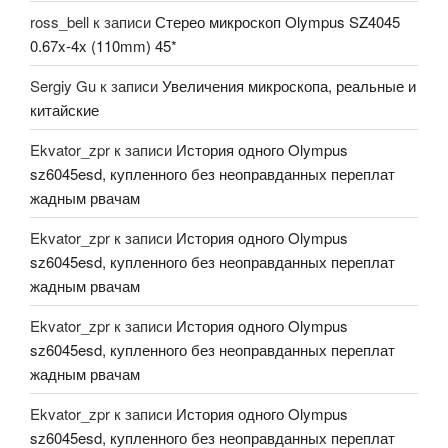
ross_bell
к записи
Стерео микроскоп Olympus SZ4045
0.67x-4x (110mm) 45*
Sergiy Gu
к записи
Увеличения микроскопа, реальные и
китайские
Ekvator_zpr
к записи
История одного Olympus
sz6045esd, купленного без неоправданных переплат
жадным рвачам
Ekvator_zpr
к записи
История одного Olympus
sz6045esd, купленного без неоправданных переплат
жадным рвачам
Ekvator_zpr
к записи
История одного Olympus
sz6045esd, купленного без неоправданных переплат
жадным рвачам
Ekvator_zpr
к записи
История одного Olympus
sz6045esd, купленного без неоправданных переплат