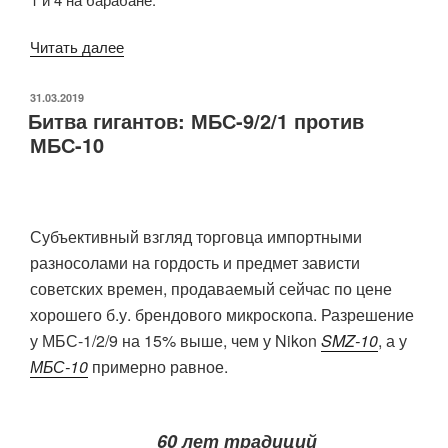
«Юстировка/
Читать далее
переделка
МБС-1
ОПУБЛИКОВАНО
31.03.2019
Битва гигантов: МБС-9/2/1 против
с
МБС-10
металлическими
ручками»
Субъективный взгляд торговца импортными
разносолами на гордость и предмет зависти
советских времен, продаваемый сейчас по цене
хорошего б.у. брендового микроскопа. Разрешение
у МБС-1/2/9 на 15% выше, чем у Nikon
SMZ-10
, а у
МБС-10
примерно равное.
60 лет традиций