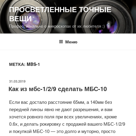
Перейти
ПРОСВЕТЛЕННЫЕ ТОЧНЫЕ
к
ВЕЩИ
содержимому
Профессионально о микроскопах от их любителя :)
Меню
МЕТКА:
MBS-1
ОПУБЛИКОВАНО
31.03.2019
Как из мбс-1/2/9 сделать МБС-10
Если вас достало расстояние 65мм, а 140мм без
передней линзы явно не дают разрешения, и вам
хочется ровного поля при всех увеличениях, кроме
0.6х, и делать рокировку с продажей вашего МБС-1/2/9
и покупкой МБС-10 — это долго и муторно, просто