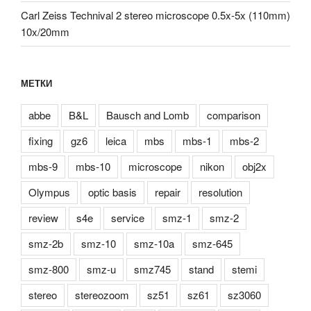
Carl Zeiss Technival 2 stereo microscope 0.5x-5x (110mm)
10x/20mm
МЕТКИ
abbe
B&L
Bausch and Lomb
comparison
fixing
gz6
leica
mbs
mbs-1
mbs-2
mbs-9
mbs-10
microscope
nikon
obj2x
Olympus
optic basis
repair
resolution
review
s4e
service
smz-1
smz-2
smz-2b
smz-10
smz-10a
smz-645
smz-800
smz-u
smz745
stand
stemi
stereo
stereozoom
sz51
sz61
sz3060