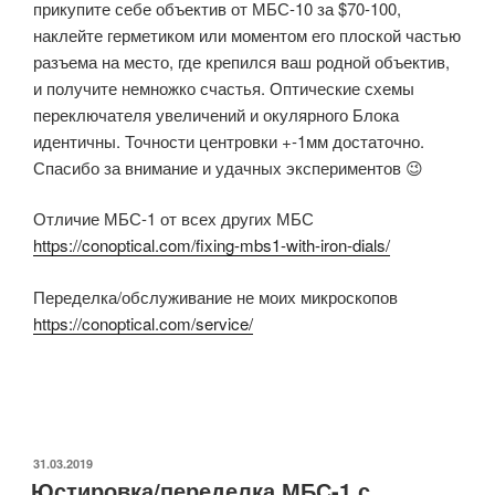
прикупите себе объектив от МБС-10 за $70-100,
наклейте герметиком или моментом его плоской частью
разъема на место, где крепился ваш родной объектив,
и получите немножко счастья. Оптические схемы
переключателя увеличений и окулярного Блока
идентичны. Точности центровки +-1мм достаточно.
Спасибо за внимание и удачных экспериментов 😉
Отличие МБС-1 от всех других МБС
https://conoptical.com/fixing-mbs1-with-iron-dials/
Переделка/обслуживание не моих микроскопов
https://conoptical.com/service/
ОПУБЛИКОВАНО
31.03.2019
Юстировка/переделка МБС-1 с