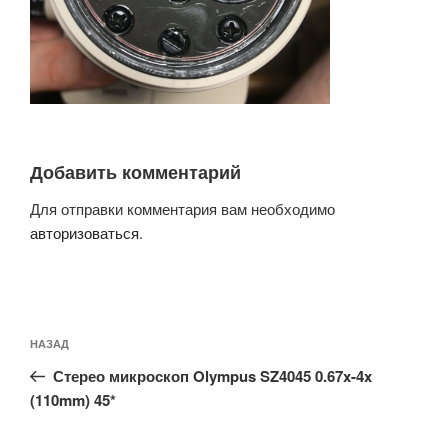
Добавить комментарий
Для отправки комментария вам необходимо
авторизоваться
.
Навигация
Предыдущая
НАЗАД
по
запись:
записям
Стерео микроскоп Olympus SZ4045 0.67x-4x
(110mm) 45*