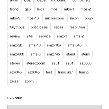
fixing
gz6
leica
mbs
mbs-1
mbs-2
mbs-9
mbs-10
microscope
nikon
obj2x
Olympus
optic basis
repair
resolution
review
s4e
service
smz-1
smz-2
smz-2b
smz-10
smz-10a
smz-645
smz-800
smz-u
smz745
stand
stemi
stereo
stereozoom
sz51
sz61
sz3060
sz4045
sz6045
test
trinocular
tuning
zeiss
zoom
РУБРИКИ
Рубрики