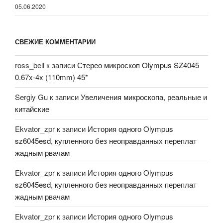
05.06.2020
СВЕЖИЕ КОММЕНТАРИИ
ross_bell
к записи
Стерео микроскоп Olympus SZ4045
0.67x-4x (110mm) 45*
Sergiy Gu
к записи
Увеличения микроскопа, реальные и
китайские
Ekvator_zpr
к записи
История одного Olympus
sz6045esd, купленного без неоправданных переплат
жадным рвачам
Ekvator_zpr
к записи
История одного Olympus
sz6045esd, купленного без неоправданных переплат
жадным рвачам
Ekvator_zpr
к записи
История одного Olympus