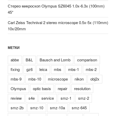
Стерео микроскоп Olympus SZ6045 1.0x-6.3x (100mm)
45*
Carl Zeiss Technival 2 stereo microscope 0.5x-5x (110mm)
10x/20mm
МЕТКИ
abbe
B&L
Bausch and Lomb
comparison
fixing
gz6
leica
mbs
mbs-1
mbs-2
mbs-9
mbs-10
microscope
nikon
obj2x
Olympus
optic basis
repair
resolution
review
s4e
service
smz-1
smz-2
smz-2b
smz-10
smz-10a
smz-645