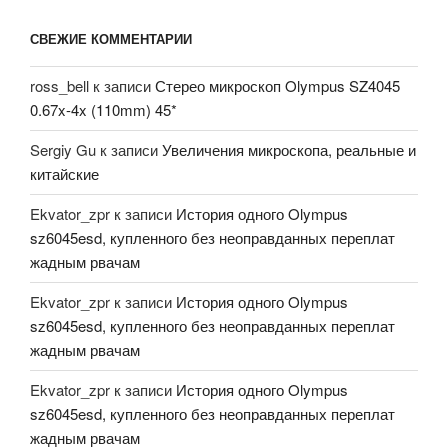
СВЕЖИЕ КОММЕНТАРИИ
ross_bell
к записи
Стерео микроскоп Olympus SZ4045
0.67x-4x (110mm) 45*
Sergiy Gu
к записи
Увеличения микроскопа, реальные и
китайские
Ekvator_zpr
к записи
История одного Olympus
sz6045esd, купленного без неоправданных переплат
жадным рвачам
Ekvator_zpr
к записи
История одного Olympus
sz6045esd, купленного без неоправданных переплат
жадным рвачам
Ekvator_zpr
к записи
История одного Olympus
sz6045esd, купленного без неоправданных переплат
жадным рвачам