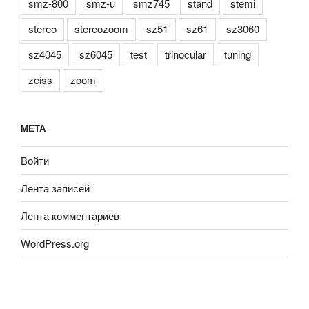
smz-800
smz-u
smz745
stand
stemi
stereo
stereozoom
sz51
sz61
sz3060
sz4045
sz6045
test
trinocular
tuning
zeiss
zoom
МЕТА
Войти
Лента записей
Лента комментариев
WordPress.org