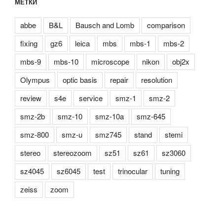
МЕТКИ
abbe
B&L
Bausch and Lomb
comparison
fixing
gz6
leica
mbs
mbs-1
mbs-2
mbs-9
mbs-10
microscope
nikon
obj2x
Olympus
optic basis
repair
resolution
review
s4e
service
smz-1
smz-2
smz-2b
smz-10
smz-10a
smz-645
smz-800
smz-u
smz745
stand
stemi
stereo
stereozoom
sz51
sz61
sz3060
sz4045
sz6045
test
trinocular
tuning
zeiss
zoom