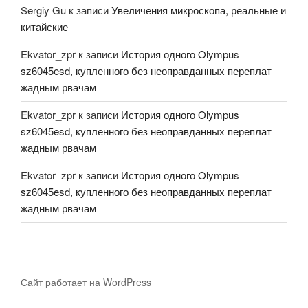
Sergiy Gu
к записи
Увеличения микроскопа, реальные и
китайские
Ekvator_zpr
к записи
История одного Olympus
sz6045esd, купленного без неоправданных переплат
жадным рвачам
Ekvator_zpr
к записи
История одного Olympus
sz6045esd, купленного без неоправданных переплат
жадным рвачам
Ekvator_zpr
к записи
История одного Olympus
sz6045esd, купленного без неоправданных переплат
жадным рвачам
Сайт работает на WordPress