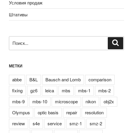
Условия продаж
Штативы
Искать:
Поиск
МЕТКИ
abbe
B&L
Bausch and Lomb
comparison
fixing
gz6
leica
mbs
mbs-1
mbs-2
mbs-9
mbs-10
microscope
nikon
obj2x
Olympus
optic basis
repair
resolution
review
s4e
service
smz-1
smz-2