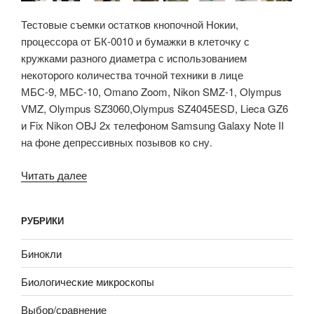
Тестовые съемки остатков кнопочной Нокии,
процессора от БК-0010 и бумажки в клеточку с
кружками разного диаметра с использованием
некоторого количества точной техники в лице
МБС-9, МБС-10, Omano Zoom, Nikon SMZ-1, Olympus
VMZ, Olympus SZ3060,Olympus SZ4045ESD, Lieca GZ6
и Fix Nikon OBJ 2x телефоном Samsung Galaxy Note II
на фоне депрессивных позывов ко сну.
«Сравнительный
Читать далее
субъективный
тест
РУБРИКИ
9
недорогих
Бинокли
микроскопов»
Биологические микроскопы
Выбор/сравнение