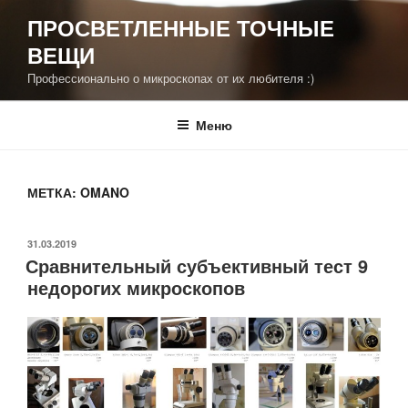
Перейти
ПРОСВЕТЛЕННЫЕ ТОЧНЫЕ
к
ВЕЩИ
содержимому
Профессионально о микроскопах от их любителя :)
Меню
МЕТКА:
OMANO
ОПУБЛИКОВАНО
31.03.2019
Сравнительный субъективный тест 9
недорогих микроскопов