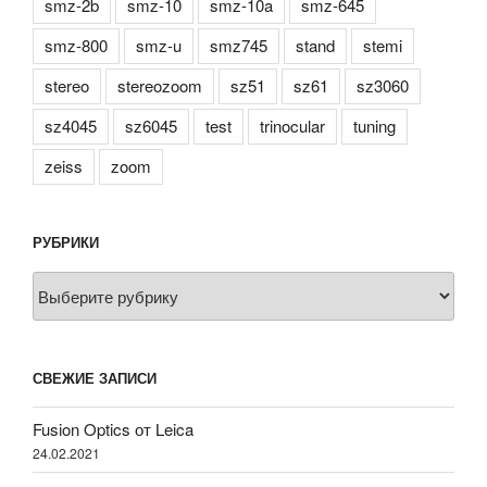
smz-2b
smz-10
smz-10a
smz-645
smz-800
smz-u
smz745
stand
stemi
stereo
stereozoom
sz51
sz61
sz3060
sz4045
sz6045
test
trinocular
tuning
zeiss
zoom
РУБРИКИ
Рубрики
СВЕЖИЕ ЗАПИСИ
Fusion Optics от Leica
24.02.2021