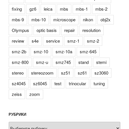
fixing
gz6
leica
mbs
mbs-1
mbs-2
mbs-9
mbs-10
microscope
nikon
obj2x
Olympus
optic basis
repair
resolution
review
s4e
service
smz-1
smz-2
smz-2b
smz-10
smz-10a
smz-645
smz-800
smz-u
smz745
stand
stemi
stereo
stereozoom
sz51
sz61
sz3060
sz4045
sz6045
test
trinocular
tuning
zeiss
zoom
РУБРИКИ
Рубрики