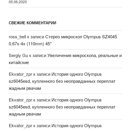
05.06.2020
СВЕЖИЕ КОММЕНТАРИИ
ross_bell
к записи
Стерео микроскоп Olympus SZ4045
0.67x-4x (110mm) 45*
Sergiy Gu
к записи
Увеличения микроскопа, реальные и
китайские
Ekvator_zpr
к записи
История одного Olympus
sz6045esd, купленного без неоправданных переплат
жадным рвачам
Ekvator_zpr
к записи
История одного Olympus
sz6045esd, купленного без неоправданных переплат
жадным рвачам
Ekvator_zpr
к записи
История одного Olympus