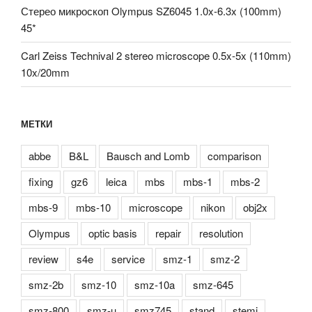
Стерео микроскоп Olympus SZ6045 1.0x-6.3x (100mm)
45*
Carl Zeiss Technival 2 stereo microscope 0.5x-5x (110mm)
10x/20mm
МЕТКИ
abbe
B&L
Bausch and Lomb
comparison
fixing
gz6
leica
mbs
mbs-1
mbs-2
mbs-9
mbs-10
microscope
nikon
obj2x
Olympus
optic basis
repair
resolution
review
s4e
service
smz-1
smz-2
smz-2b
smz-10
smz-10a
smz-645
smz-800
smz-u
smz745
stand
stemi