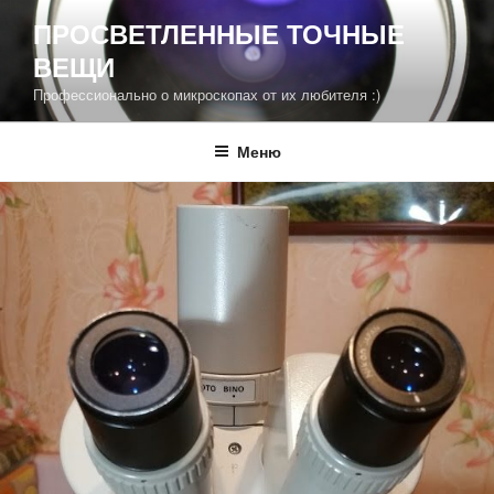
Перейти
ПРОСВЕТЛЕННЫЕ ТОЧНЫЕ
к
ВЕЩИ
содержимому
Профессионально о микроскопах от их любителя :)
Меню