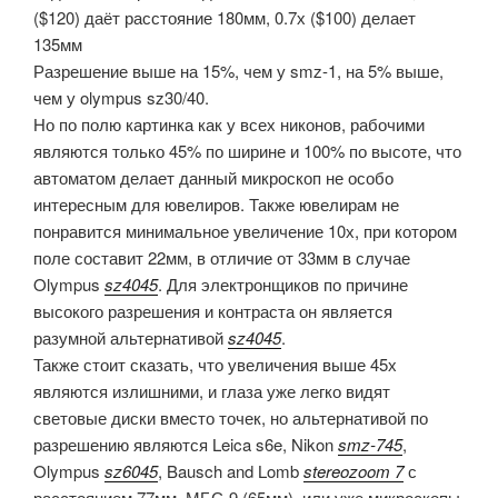
($120) даёт расстояние 180мм, 0.7х ($100) делает
135мм
Разрешение выше на 15%, чем у smz-1, на 5% выше,
чем у olympus sz30/40.
Но по полю картинка как у всех никонов, рабочими
являются только 45% по ширине и 100% по высоте, что
автоматом делает данный микроскоп не особо
интересным для ювелиров. Также ювелирам не
понравится минимальное увеличение 10х, при котором
поле составит 22мм, в отличие от 33мм в случае
Olympus
sz4045
. Для электронщиков по причине
высокого разрешения и контраста он является
разумной альтернативой
sz4045
.
Также стоит сказать, что увеличения выше 45х
являются излишними, и глаза уже легко видят
световые диски вместо точек, но альтернативой по
разрешению являются Leica s6e, Nikon
smz-745
,
Olympus
sz6045
, Bausch and Lomb
stereozoom 7
с
расстоянием 77мм, МБС-9 (65мм), или уже микроскопы