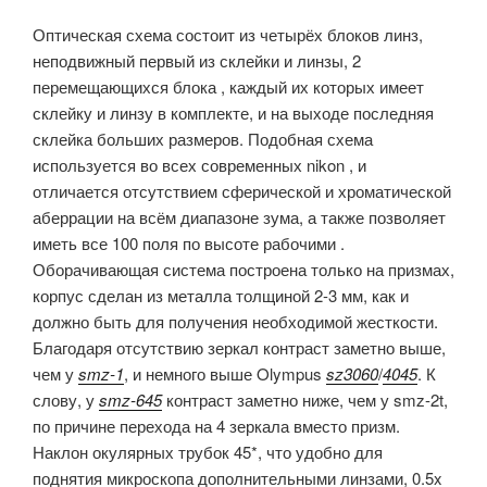
Оптическая схема состоит из четырёх блоков линз,
неподвижный первый из склейки и линзы, 2
перемещающихся блока , каждый их которых имеет
склейку и линзу в комплекте, и на выходе последняя
склейка больших размеров. Подобная схема
используется во всех современных nikon , и
отличается отсутствием сферической и хроматической
аберрации на всём диапазоне зума, а также позволяет
иметь все 100 поля по высоте рабочими .
Оборачивающая система построена только на призмах,
корпус сделан из металла толщиной 2-3 мм, как и
должно быть для получения необходимой жесткости.
Благодаря отсутствию зеркал контраст заметно выше,
чем у
smz-1
, и немного выше Olympus
sz3060
/
4045
. К
слову, у
smz-645
контраст заметно ниже, чем у smz-2t,
по причине перехода на 4 зеркала вместо призм.
Наклон окулярных трубок 45*, что удобно для
поднятия микроскопа дополнительными линзами, 0.5x