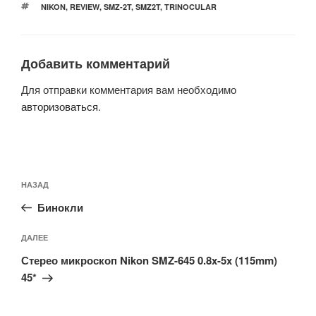
МЕТКИ
NIKON
,
REVIEW
,
SMZ-2T
,
SMZ2T
,
TRINOCULAR
Добавить комментарий
Для отправки комментария вам необходимо
авторизоваться
.
Навигация
Предыдущая
НАЗАД
по
запись:
записям
Бинокли
Следующая
ДАЛЕЕ
запись
Стерео микроскоп Nikon SMZ-645 0.8x-5x (115mm)
45*