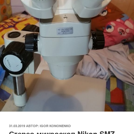
ОПУБЛИКОВАНО
31.03.2019
АВТОР:
IGOR KONONENKO
Стерео микроскоп Nikon SMZ-