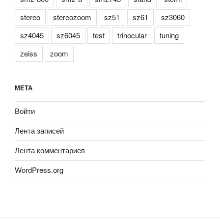
stereo
stereozoom
sz51
sz61
sz3060
sz4045
sz6045
test
trinocular
tuning
zeiss
zoom
МЕТА
Войти
Лента записей
Лента комментариев
WordPress.org