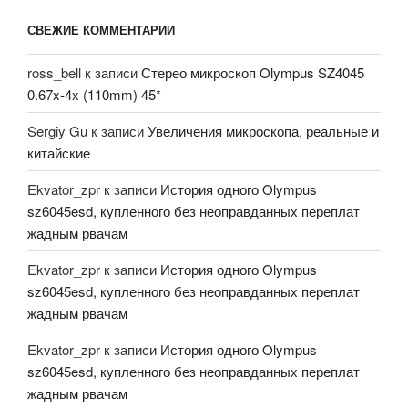
СВЕЖИЕ КОММЕНТАРИИ
ross_bell
к записи
Стерео микроскоп Olympus SZ4045
0.67x-4x (110mm) 45*
Sergiy Gu
к записи
Увеличения микроскопа, реальные и
китайские
Ekvator_zpr
к записи
История одного Olympus
sz6045esd, купленного без неоправданных переплат
жадным рвачам
Ekvator_zpr
к записи
История одного Olympus
sz6045esd, купленного без неоправданных переплат
жадным рвачам
Ekvator_zpr
к записи
История одного Olympus
sz6045esd, купленного без неоправданных переплат
жадным рвачам