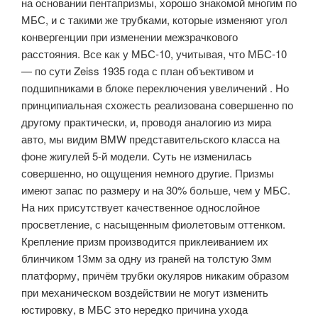
на основании пентапризмы, хорошо знакомой многим по
МБС, и с такими же трубками, которые изменяют угол
конвергенции при изменении межзрачкового
расстояния. Все как у МБС-10, учитывая, что МБС-10
— по сути Zeiss 1935 года с план объективом и
подшипниками в блоке переключения увеличений . Но
принципиальная схожесть реализована совершенно по
другому практически, и, проводя аналогию из мира
авто, мы видим BMW представительского класса на
фоне жигулей 5-й модели. Суть не изменилась
совершенно, но ощущения немного другие. Призмы
имеют запас по размеру и на 30% больше, чем у МБС.
На них присутствует качественное однослойное
просветление, с насыщенным фиолетовым оттенком.
Крепление призм производится приклеиванием их
блинчиком 13мм за одну из граней на толстую 3мм
платформу, причём трубки окуляров никаким образом
при механическом воздействии не могут изменить
юстировку, в МБС это нередко причина ухода