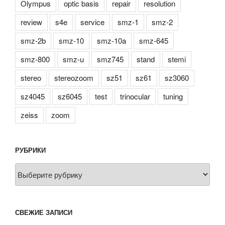
Olympus
optic basis
repair
resolution
review
s4e
service
smz-1
smz-2
smz-2b
smz-10
smz-10a
smz-645
smz-800
smz-u
smz745
stand
stemi
stereo
stereozoom
sz51
sz61
sz3060
sz4045
sz6045
test
trinocular
tuning
zeiss
zoom
РУБРИКИ
Рубрики
СВЕЖИЕ ЗАПИСИ