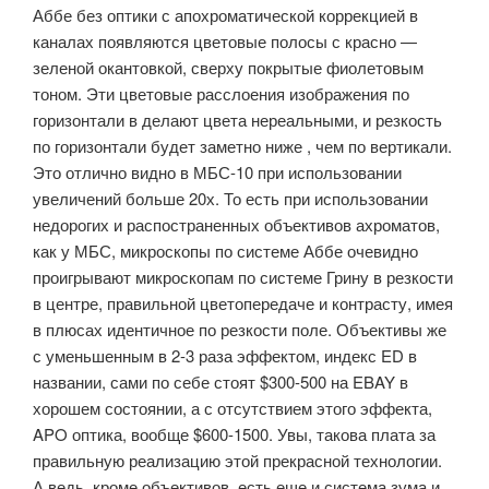
Аббе без оптики с апохроматической коррекцией в
каналах появляются цветовые полосы с красно —
зеленой окантовкой, сверху покрытые фиолетовым
тоном. Эти цветовые расслоения изображения по
горизонтали в делают цвета нереальными, и резкость
по горизонтали будет заметно ниже , чем по вертикали.
Это отлично видно в МБС-10 при использовании
увеличений больше 20х. То есть при использовании
недорогих и распостраненных объективов ахроматов,
как у МБС, микроскопы по системе Аббе очевидно
проигрывают микроскопам по системе Грину в резкости
в центре, правильной цветопередаче и контрасту, имея
в плюсах идентичное по резкости поле. Объективы же
с уменьшенным в 2-3 раза эффектом, индекс ED в
названии, сами по себе стоят $300-500 на EBAY в
хорошем состоянии, а с отсутствием этого эффекта,
APO оптика, вообще $600-1500. Увы, такова плата за
правильную реализацию этой прекрасной технологии.
А ведь, кроме объективов, есть еще и система зума и