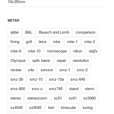
10x/20mm
МЕТКИ
abbe
B&L
Bausch and Lomb
comparison
fixing
gz6
leica
mbs
mbs-1
mbs-2
mbs-9
mbs-10
microscope
nikon
obj2x
Olympus
optic basis
repair
resolution
review
s4e
service
smz-1
smz-2
smz-2b
smz-10
smz-10a
smz-645
smz-800
smz-u
smz745
stand
stemi
stereo
stereozoom
sz51
sz61
sz3060
sz4045
sz6045
test
trinocular
tuning