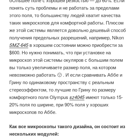
бОльшее поле с хорошей резкостью — до 60%. Если
понять суть проблемы и не работать за пределами
этого поля, то большинству людей хватит качества
таких микроскопов для комфортной работы. Плюсом
же этой системы является довольно дешевый способ
получения предельных разрешений, например, Nikon
SMZ-645
в хорошем состоянии можно приобрести за
$600. Но нужно понимать, что при установке на
микроскоп этой системы окуляров с большим полем
вы только увеличиваете размер поля, на котором
невозможно работать 🙁 . И если сравнивать Аббе и
Грину по одинаковому пространству с реальным
стереоэффектом, то лучшие по Грину по размеру
комфортного поля Olympus
sz4045
имеют только 15-
20% поля по ширине, при 90% поля у хороших
микроскопов по Аббе.
Как все микроскопы такого дизайна, он состоит из
нескольких модулей: