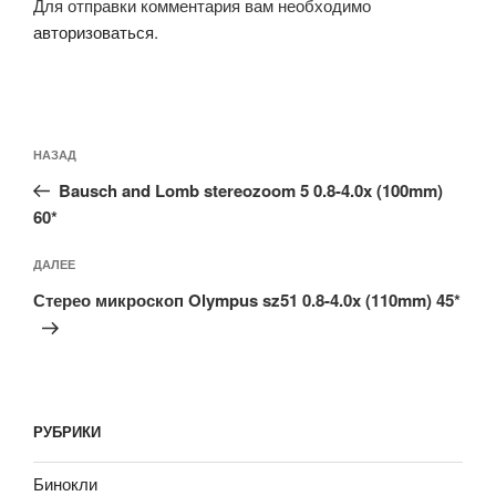
Для отправки комментария вам необходимо
авторизоваться
.
Навигация
Предыдущая
НАЗАД
по
запись:
записям
Bausch and Lomb stereozoom 5 0.8-4.0x (100mm)
60*
Следующая
ДАЛЕЕ
запись
Стерео микроскоп Olympus sz51 0.8-4.0x (110mm) 45*
РУБРИКИ
Бинокли