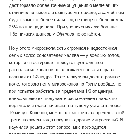
даст гораздо более точные ощущения о мельчайших
отличиях по высоте и фактуре материале, а сам объем
будет заметно более сильным, не говоря о большем на
25% по площади поле. При увеличениях же больше
1.6x никаких шансов у
Olympus
не остаётся.
Но у этого микроскопа есть огромная и недостойная
седых волос основателей халява — у всех 3-х голов,
которые я тестировал, присутствует сильное
расползание каналов по вертикали слева и справа ,
начиная от 1/3 кадра. То есть окуляры дают огромное
поле, которого нет у микроскопов по Грину вообще, но
при попытке работать за пределами 1/3 от центра
влево/вправо вы получаете расхождение планов по
вертикали и глаза начинают по тупому уставать через
10 минут. Конечно, можно не смотреть за пределы этой
трети, но зачем тогда покупать дорогие микроскопы? Я
научился решать этот вопрос, мне приходится
подпиливать часть конструктива, и времени уходит