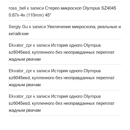
ross_bell
к записи
Стерео микроскоп Olympus SZ4045
0.67x-4x (110mm) 45*
Sergiy Gu
к записи
Увеличения микроскопа, реальные и
китайские
Ekvator_zpr
к записи
История одного Olympus
sz6045esd, купленного без неоправданных переплат
жадным рвачам
Ekvator_zpr
к записи
История одного Olympus
sz6045esd, купленного без неоправданных переплат
жадным рвачам
Ekvator_zpr
к записи
История одного Olympus
sz6045esd, купленного без неоправданных переплат
жадным рвачам