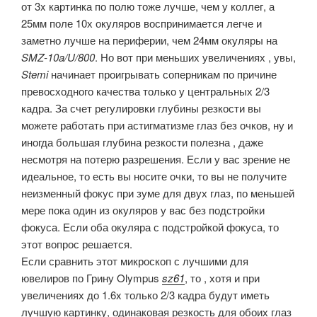
от 3x картинка по полю тоже лучше, чем у коллег, а
25мм поле 10х окуляров воспринимается легче и
заметно лучше на периферии, чем 24мм окуляры на
SMZ-10a/U/800
. Но вот при меньших увеличениях , увы,
Stemi
начинает проигрывать соперникам по причине
превосходного качества только у центральных 2/3
кадра. За счет регулировки глубины резкости вы
можете работать при астигматизме глаз без очков, ну и
иногда большая глубина резкости полезна , даже
несмотря на потерю разрешения. Если у вас зрение не
идеальное, то есть вы носите очки, то вы не получите
неизменный фокус при зуме для двух глаз, по меньшей
мере пока один из окуляров у вас без подстройки
фокуса. Если оба окуляра с подстройкой фокуса, то
этот вопрос решается.
Если сравнить этот микроскоп с лучшими для
ювелиров по Грину Olympus
sz61
, то , хотя и при
увеличениях до 1.6x только 2/3 кадра будут иметь
лучшую картинку, одинаковая резкость для обоих глаз