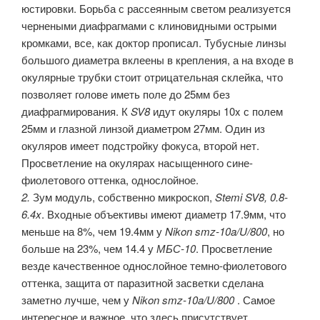
юстировки. Борьба с рассеянным светом реализуется
чернеными диафрагмами с клиновидными острыми
кромками, все, как доктор прописал. Тубусные линзы
большого диаметра вклеены в крепления, а на входе в
окулярные трубки стоит отрицательная склейка, что
позволяет голове иметь поле до 25мм без
диафрагмирования. К
SV8
идут окуляры 10x с полем
25мм и глазной линзой диаметром 27мм. Один из
окуляров имеет подстройку фокуса, второй нет.
Просветление на окулярах насыщенного сине-
фиолетового оттенка, однослойное.
2.
Зум модуль, собственно микроскоп,
Stemi SV8, 0.8-
6.4x
. Входные объективы имеют диаметр 17.9мм, что
меньше на 8%, чем 19.4мм у
Nikon smz-10a/U/800
, но
больше на 23%, чем 14.4 у
МБС-10
. Просветление
везде качественное однослойное темно-фиолетового
оттенка, защита от паразитной засветки сделана
заметно лучше, чем у
Nikon smz-10a/U/800
. Самое
интересное и важное, что здесь присутствует