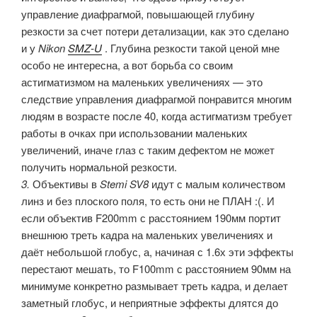
управление диафрагмой, повышающей глубину
резкости за счет потери детализации, как это сделано
и у
Nikon
SMZ-U
. Глубина резкости такой ценой мне
особо не интересна, а вот борьба со своим
астигматизмом на маленьких увеличениях — это
следствие управления диафрагмой понравится многим
людям в возрасте после 40, когда астигматизм требует
работы в очках при использовании маленьких
увеличений, иначе глаз с таким дефектом не может
получить нормальной резкости.
3.
Объективы в
Stemi SV8
идут с малым количеством
линз и без плоского поля, то есть они не ПЛАН :(. И
если объектив F200mm с расстоянием 190мм портит
внешнюю треть кадра на маленьких увеличениях и
даёт небольшой глобус, а, начиная с 1.6х эти эффекты
перестают мешать, то F100mm с расстоянием 90мм на
минимуме конкретно размывает треть кадра, и делает
заметный глобус, и неприятные эффекты длятся до