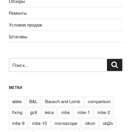
Обзоры
Ремонты
Условия продаж
Штативы
Искать:
Поиск
МЕТКИ
abbe
B&L
Bausch and Lomb
comparison
fixing
gz6
leica
mbs
mbs-1
mbs-2
mbs-9
mbs-10
microscope
nikon
obj2x